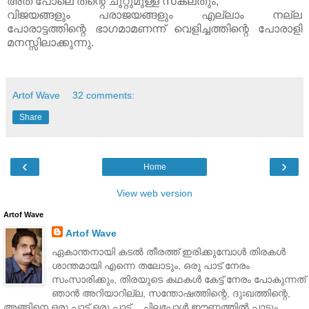
അത് പോലെ തന്റെ ചുറ്റുമുള്ള സകലതും,
വിജയങ്ങളും പരാജയങ്ങളും എല്ലാം നല്ല
പോരാട്ടത്തിന്റെ ഭാഗമാമണന്ന് വെളിച്ചത്തിന്റെ പോരാളി
മനസ്സിലാക്കുന്നു.
Artof Wave
32 comments:
Share
‹
›
Home
View web version
Artof Wave
Artof Wave
ഏകാന്തനായി കടല്‍ തീരത്ത് ഇരിക്കുമ്പോള്‍ തിരകള്‍
ശാന്തമായി എന്നെ തലോടും, ഒരു പാട് നേരം
സംസാരിക്കും, തിരയുടെ കഥകള്‍ കേട്ട് നേരം പോകുന്നത്
ഞാന്‍ അറിയാറില്ല, സന്തോഷത്തിന്റെ, ദുഃഖത്തിന്റെ,
അങ്ങിനെ ഒരു പാട് ഒരു പാട്... ചിലപ്പോള്‍ ഈണത്തില്‍ പാടും,