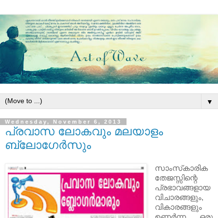
▼
Wednesday, November 6, 2013
പ്രവാസ ലോകവും മലയാളം
ബ്ലോഗേർസും
സാംസ്‌കാരിക
തേജസ്സിന്റെ
പ്രഭാവങ്ങളായ
വിചാരങ്ങളും,
വികാരങ്ങളും
ഉണര്‍ന്ന ഒരു