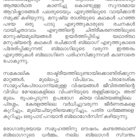
ആത്മാര്‍ഥത കാണിച്ചു കൊണ്ടുള്ള സുന്ദരമായ
ആവിഷ്കാരങ്ങള്‍ പലരുടെയും എഴുത്തിലൂടെ വായിക്കാന്‍
നമുക്ക് കഴിയുന്നു. മനുഷ്യ രാശിയുടെ കഥകള്‍ പറഞ്ഞ
പഴയ ഒരു പാടു എഴുത്തുകാരുടെ രചനകള്‍
വായിച്ചതാവാം എഴുത്തിന്റെ ചിത്രീകരണത്തിലൂടെ
മാനുഷ്യമൂല്യങ്ങള്‍ ഉയര്‍ത്തിപ്പിടിച്ച യഥാര്ത്ഥ
മനുഷ്യന്റെ കഥകള്‍ രചിക്കാന്‍ ബ്ലോഗ് എഴുത്തുകാരെ
പ്രേരിപ്പിക്കുന്നത്. ബ്ലോഗിലൂടെ വരുന്ന ഇത്തരം
എഴുത്തുകള്‍ ബ്ലോഗിനെ പരിഹസിക്കുന്നവര്‍ കാണാതെ
പോകുന്നു.
സമകാലിക രാഷ്ട്രീയത്തിലുണ്ടായിക്കൊണ്ടിരിക്കുന്ന
മാറ്റങ്ങള്‍, മുല്ലപ്പൂ വിപ്ലവം, പ്രാദേശിക
സാമൂഹികപ്രാധാന്യമുള്ള വിഷയങ്ങള്‍ ജീവിതത്തിന്റെ
വിവിധ മേഘലകളിലെ വിപണിയുടെ തള്ളിക്കയറ്റം അത്
മൂലം രൂപപ്പെടുന്ന ഉപഭോഗ ക്രയ വിക്രയങ്ങളിലെ
പ്രശ്നം, കേരളത്തിലെ വര്‍ധിച്ചുവരുന്ന ജീര്‍ണതകളെ
കുറിച്ചും, മൂല്യച്യുതിയെക്കുറിച്ചും, പത്ര ധര്‍മ്മങ്ങളെ
കുറിച്ചും ഒരുപാട് പറയാന്‍ ബ്ലോഗേര്‍സിന് കഴിയുന്നു.
രോഗാതുരയായ സമൂഹത്തിനു ഔഷദം കണ്ടത്തലാണ്
ബ്ലോഗറുടെ ധര്‍മ്മം, നല്ല ബ്ലോഗര്‍ സ്വന്തം