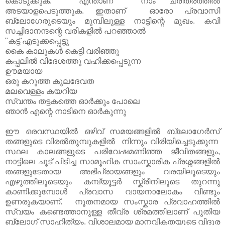
കൊടുക്കുക. എന്താണ് നാം ചരിത്രത്തിൽ
അടയാളപെടുത്തുക. ഇതാണ് ഓരോ പ്രവാസി
ബ്ലോഗേരുടെയും മുമ്പിലുള്ള നാട്ടിന്റെ മുഖം. കവി
സച്ചിദാനന്ദന്റെ വരികളിൽ പറഞ്ഞാൽ
"കട്ട് എടുക്കപ്പെട്ടു
കൈ കാലുകള്‍ കെട്ടി വരിഞ്ഞു
കപ്പലില്‍ വിദേശത്തു വഹിക്കപ്പെടുന്ന
ഊമയായ
ഒരു കറുത്ത കുലദേവത
മലവെള്ളം കയറിയ
സ്വന്തം തട്ടകത്തെ ഓര്‍ക്കും പോലെ
ഞാന്‍ എന്റെ നാടിനെ ഓര്‍കുന്നു
ഈ ഒരവസ്ഥയിൽ ഒഴിവ് സമയങ്ങളില്‍ ബ്ലോഗേര്‍സ്
തങ്ങളുടെ വിരല്‍തുമ്പുകളില്‍ നിന്നും വിരിയിച്ചെടുക്കുന്ന
സ്ഥല കാലങ്ങളുടെ പരിവേഷമണിഞ്ഞ ജീവിതങ്ങളും,
നാട്ടിലെ ചൂട് പിടിച്ച സാമൂഹിക സാംസ്കാരിക പ്രശ്നങ്ങളില്‍
തങ്ങളുടേതായ അഭിപ്രായങ്ങളും വരയിലൂടെയും
എഴുത്തിലൂടെയും കമ്പ്യൂട്ടര്‍ സ്ക്രീനിലൂടെ തുറന്നു
കാണിക്കുമ്പോള്‍ പ്രവാസ വായനാലോകം വീണ്ടും
ഉണരുകയാണ്. നൂതനമായ സംസ്കാര പ്രവാഹത്തില്‍
സ്വയം കണ്ടെത്താനുള്ള തീവ്ര ശ്രമത്തിലാണ് പുതിയ
ബ്ലോഗ് സാഹിത്യം. വിശാലമായ മാനവികതയുടെ വിദൂര