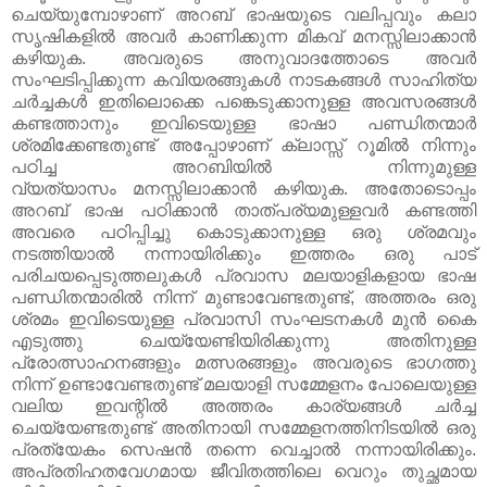
ചെയ്യുമ്പോഴാണ് അറബ് ഭാഷയുടെ വലിപ്പവും കലാ
സൃഷികളിൽ അവർ കാണിക്കുന്ന മികവ് മനസ്സിലാക്കാൻ
കഴിയുക. അവരുടെ അനുവാദത്തോടെ അവർ
സംഘടിപ്പിക്കുന്ന കവിയരങ്ങുകൾ നാടകങ്ങൾ സാഹിത്യ
ചർച്ചകൾ ഇതിലൊക്കെ പങ്കെടുക്കാനുള്ള അവസരങ്ങൾ
കണ്ടത്താനും ഇവിടെയുള്ള ഭാഷാ പണ്ഡിതന്മാർ
ശ്രമിക്കേണ്ടതുണ്ട് അപ്പോഴാണ് ക്ലാസ്സ് റൂമിൽ നിന്നും
പഠിച്ച അറബിയിൽ നിന്നുമുള്ള
വ്യത്യാസം മനസ്സിലാക്കാൻ കഴിയുക. അതോടൊപ്പം
അറബ് ഭാഷ പഠിക്കാൻ താത്പര്യമുള്ളവർ കണ്ടത്തി
അവരെ പഠിപ്പിച്ചു കൊടുക്കാനുള്ള ഒരു ശ്രമവും
നടത്തിയാൽ നന്നായിരിക്കും ഇത്തരം ഒരു പാട്
പരിചയപ്പെടുത്തലുകൾ പ്രവാസ മലയാളികളായ ഭാഷ
പണ്ഡിതന്മാരിൽ നിന്ന് മുണ്ടാവേണ്ടതുണ്ട്, അത്തരം ഒരു
ശ്രമം ഇവിടെയുള്ള പ്രവാസി സംഘടനകൾ മുൻ കൈ
എടുത്തു ചെയ്യേണ്ടിയിരിക്കുന്നു അതിനുള്ള
പ്രോത്സാഹനങ്ങളും മത്സരങ്ങളും അവരുടെ ഭാഗത്തു
നിന്ന് ഉണ്ടാവേണ്ടതുണ്ട് മലയാളി സമ്മേളനം പോലെയുള്ള
വലിയ ഇവന്റിൽ അത്തരം കാര്യങ്ങൾ ചർച്ച
ചെയ്യേണ്ടതുണ്ട് അതിനായി സമ്മേളനത്തിനിടയിൽ ഒരു
പ്രത്യേകം സെഷൻ തന്നെ വെച്ചാൽ നന്നായിരിക്കും.
അപ്രതിഹതവേഗമായ ജീവിതത്തിലെ വെറും തുച്ഛമായ