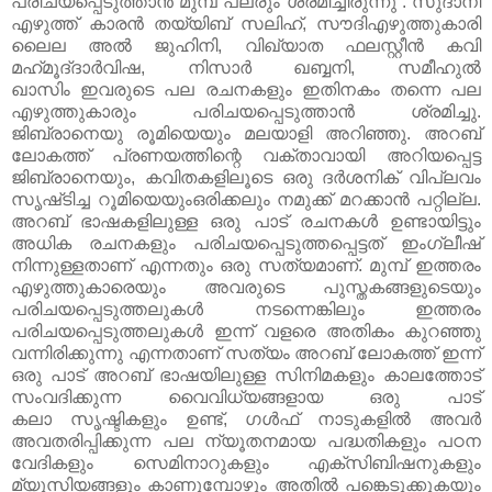
പരിചയപ്പെടുത്താൻ മുമ്പ് പലരും ശ്രമിച്ചിരുന്നു . സുദാനി
എഴുത്ത് കാരന്‍ തയ്യിബ് സലിഹ്, സൗദിഎഴുത്തുകാരി
ലൈല അല്‍ ജുഹിനി, വിഖ്യാത ഫലസ്റ്റീന്‍ കവി
മഹ്‌മൂദ്‌ദാര്‍വിഷ, നിസാര്‍ ഖബ്ബനി, സമീഹുല്‍
ഖാസിം ഇവരുടെ പല രചനകളും ഇതിനകം തന്നെ പല
എഴുത്തുകാരും പരിചയപ്പെടുത്താൻ ശ്രമിച്ചു.
ജിബ്രാനെയു രൂമിയെയും മലയാളി അറിഞ്ഞു. അറബ്
ലോകത്ത് പ്രണയത്തിന്റെ വക്താവായി അറിയപ്പെട്ട
ജിബ്രാനെയും, കവിതകളിലൂടെ ഒരു ദര്‍ശനിക് വിപ്ലവം
സൃഷ്‌ടിച്ച റൂമിയെയുംഒരിക്കലും നമുക്ക് മറക്കാന്‍ പറ്റില്ല.
അറബ് ഭാഷകളിലുള്ള ഒരു പാട് രചനകൾ ഉണ്ടായിട്ടും
അധിക രചനകളും പരിചയപ്പെടുത്തപ്പെട്ടത് ഇംഗ്ലീഷ്
നിന്നുള്ളതാണ് എന്നതും ഒരു സത്യമാണ്. മുമ്പ് ഇത്തരം
എഴുത്തുകാരെയും അവരുടെ പുസ്തകങ്ങളുടെയും
പരിചയപ്പെടുത്തലുകൾ നടന്നെങ്കിലും ഇത്തരം
പരിചയപ്പെടുത്തലുകൾ ഇന്ന് വളരെ അതികം കുറഞ്ഞു
വന്നിരിക്കുന്നു എന്നതാണ് സത്യം അറബ് ലോകത്ത് ഇന്ന്
ഒരു പാട് അറബ് ഭാഷയിലുള്ള സിനിമകളും കാലത്തോട്
സംവദിക്കുന്ന വൈവിധ്യങ്ങളായ ഒരു പാട്
കലാ സൃഷ്ടികളും ഉണ്ട്, ഗൾഫ് നാടുകളിൽ അവർ
അവതരിപ്പിക്കുന്ന പല ന്യൂതനമായ പദ്ധതികളും പഠന
വേദികളും സെമിനാറുകളും എക്സിബിഷനുകളും
മ്യൂസിയങ്ങളും കാണുമ്പോഴും അതിൽ പങ്കെടുക്കുകയും