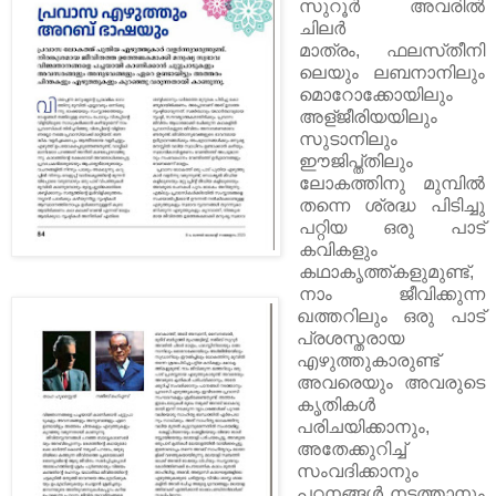
സുറൂര്‍ അവരിൽ
ചിലർ
മാത്രം, ഫലസ്‌തീനി
ലെയും ലബനാനിലും
മൊറോക്കോയിലും
അള്ജീരിയയിലും
സുടാനിലും
ഈജിപ്ത്തിലും
ലോകത്തിനു മുമ്പില്‍
തന്നെ ശ്രദ്ധ പിടിച്ചു
പറ്റിയ ഒരു പാട്
കവികളും
കഥാകൃത്ത്കളുമുണ്ട്,
നാം ജീവിക്കുന്ന
ഖത്തറിലും ഒരു പാട്
പ്രശസ്തരായ
എഴുത്തുകാരുണ്ട്
അവരെയും അവരുടെ
കൃതികള്‍
പരിചയിക്കാനും,
അതേക്കുറിച്ച്‌
സംവദിക്കാനും
പഠനങ്ങള്‍ നടത്താനും