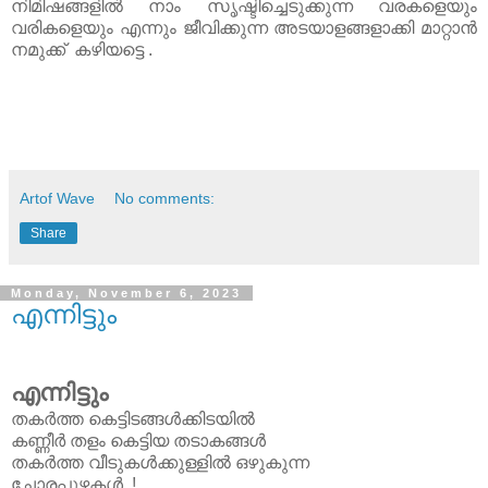
നിമിഷങ്ങളില്‍ നാം സൃഷ്ടിച്ചെടുക്കുന്ന വരകളെയും
വരികളെയും എന്നും ജീവിക്കുന്ന അടയാളങ്ങളാക്കി മാറ്റാന്‍
നമുക്ക് കഴിയട്ടെ .
Artof Wave
No comments:
Share
Monday, November 6, 2023
എന്നിട്ടും
എന്നിട്ടും
തകർത്ത കെട്ടിടങ്ങൾക്കിടയിൽ
കണ്ണീർ തളം കെട്ടിയ തടാകങ്ങൾ
തകർത്ത വീടുകൾക്കുള്ളിൽ ഒഴുകുന്ന
ചോരപ്പുഴകൾ .!