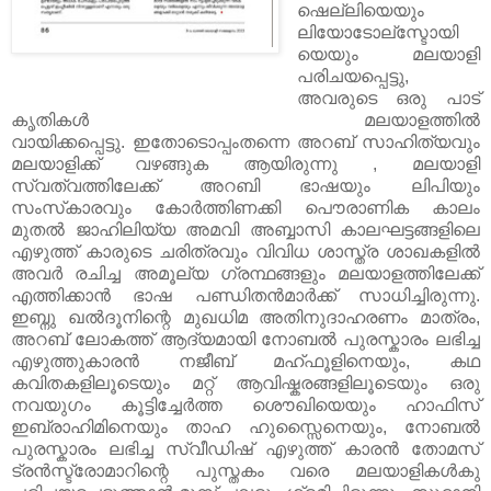
ഷെല്ലിയെയും
ലിയോടോല്സ്ടോയി
യെയും മലയാളി
പരിചയപ്പെട്ടു,
അവരുടെ ഒരു പാട്
കൃതികൾ മലയാളത്തില്‍
വായിക്കപ്പെട്ടു. ഇതോടൊപ്പംതന്നെ അറബ് സാഹിത്യവും
മലയാളിക്ക് വഴങ്ങുക ആയിരുന്നു , മലയാളി
സ്വത്വത്തിലേക്ക്‌ അറബി ഭാഷയും ലിപിയും
സംസ്‌കാരവും കോർത്തിണക്കി പൌരാണിക കാലം
മുതല്‍ ജാഹിലിയ്യ അമവി അബ്ബാസി കാലഘട്ടങ്ങളിലെ
എഴുത്ത് കാരുടെ ചരിത്രവും വിവിധ ശാസ്ത്ര ശാഖകളില്‍
അവര്‍ രചിച്ച അമൂല്യ ഗ്രന്ഥങ്ങളും മലയാളത്തിലേക്ക്
എത്തിക്കാന്‍ ഭാഷ പണ്ഡിതന്‍മാര്‍ക്ക് സാധിച്ചിരുന്നു.
ഇബ്നു ഖല്‍ദൂനിന്റെ മുഖധിമ അതിനുദാഹരണം മാത്രം,
അറബ് ലോകത്ത് ആദ്യമായി നോബല്‍ പുരസ്കാരം ലഭിച്ച
എഴുത്തുകാരന്‍ നജീബ് മഹ്ഫൂളിനെയും, കഥ
കവിതകളിലൂടെയും മറ്റ് ആവിഷ്കരങ്ങളിലൂടെയും ഒരു
നവയുഗം കൂട്ടിച്ചേര്‍ത്ത ശൌഖിയെയും ഹാഫിസ്
ഇബ്രാഹിമിനെയും താഹ ഹുസ്സൈനെയും, നോബല്‍
പുരസ്കാരം ലഭിച്ച സ്വീഡിഷ് എഴുത്ത് കാരന്‍ തോമസ്‌
ട്രന്‍സ്ട്രോമാറിന്റെ പുസ്തകം വരെ മലയാളികള്‍കു