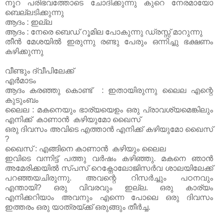
നൂറ പരിഭവത്തോടെ ചോദിക്കുന്നു കുറെ നേരമായോ
ബെല്ലടിക്കുന്നു
ആദം : ഇല്ല
ആദം : നേരെ ബെഡ് റൂമില പോകുന്നു ഡ്രസ്സ്‌ മാറുന്നു
തീൻ മേശയിൽ ഇരുന്നു രണ്ടു പേരും ഒന്നിച്ചു ഭക്ഷണം
കഴിക്കുന്നു
വീണ്ടും ദ്വീപിലേക്ക്
എർമാടം
ആദം കരഞ്ഞു കൊണ്ട് : ഇതായിരുന്നു ലൈല എന്റെ
കുടുംബം
ലൈല : മകനെയും ഭാര്യയെഉം ഒരു പ്രാവശ്യമെങ്കിലും
എനിക്ക് കാണാൻ കഴിയുമോ ഖൈസ്
ഒരു ദിവസം അവിടെ എത്താൻ എനിക്ക് കഴിയുമോ ഖൈസ്
?
ഖൈസ് : എങ്ങിനെ കാണാൻ കഴിയും ലൈല
ഇവിടെ വന്നിട്ട് പത്തു വർഷം കഴിഞ്ഞു. മകനെ ഞാൻ
അമേരിക്കയിൽ സ്പസ് റെക്നോലോജിസർവ ശാലയിലേക്ക്
പറഞ്ഞയചിരുന്നു. അവന്റെ റിസർച്ചും പഠനവും
എന്തായി? ഒരു വിവരവും ഇല്ല. ഒരു കാര്യം
എനിക്കറിയാം അവനും എന്നെ പോലെ ഒരു ദിവസം
ഇത്തരം ഒരു യാത്രയ്ക്ക് ഒരുങ്ങും തീർച്ച.