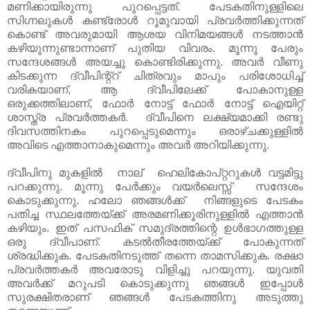
മണിക്കായിരുന്നു പുറപ്പെട്ടത്. പേടകതിനുള്ളിലെ
സിഗ്നലുകൾ കണ്ട്രോൾ റൂമുവായി പ്രവർത്തിക്കുന്നത്
കൊണ്ട് അവരുമായി ആശയ വിനിമയങ്ങൾ നടത്താൻ
കഴിയുന്നുണ്ടാന്നാണ് പുതിയ വിവരം. മൂന്നു പേരും
സന്ദേശങ്ങൾ അയച്ചു കൊണ്ടിരിക്കുന്നു. അവർ വീണു
കിടക്കുന്ന ദ്വീപിന്റ്റ് ചിത്രവും മാപും പരിശോധിച്ച്
വരികയാണ്, ആ ദ്വീപിലേക്ക് പോകാനുള്ള
ഒരുക്കത്തിലാണ്, ഫോർ നോട്ട് ഫോർ നോട്ട് ഐയിറ്റ്
ശാസ്ത്ര പ്രവർത്തകർ. ദ്വീപിനെ ലക്ഷ്യമാക്കി രണ്ടു
ദിവസത്തിനകം പുറപ്പെടുമെന്നും ഒരാഴ്ചക്കുള്ളിൽ
അവിടെ എത്താനാകുമെന്നും അവർ അറിയിക്കുന്നു.
ദ്വീപിനു മുകളിൽ നാല് ഹെലികോപ്റ്ററുകൾ വട്ടമിട്ടു
പറക്കുന്നു. മൂന്നു പേർക്കും വയർലെസ്സ് സന്ദേശം
കൊടുക്കുന്നു. ഹലോ ഞങ്ങൾക്ക് നിങ്ങളുടെ പേടകം
പതിച്ച സ്ഥലത്തേയ്ക്ക് അരമണിക്കൂരിനുള്ളിൽ എത്താൻ
കഴിയും. ഇത് പസഫിക് സമുദ്രത്തിന്റെ ഉൾഭാഗത്തുള്ള
ഒരു ദ്വീപാണ്. കടൽതീരത്തേയ്ക്ക് പോകുന്നത്
ശ്രദ്ധിക്കുക. പേടകതിനടുത്ത് തന്നെ താമസിക്കുക. രക്ഷാ
പ്രവർത്തകർ അവരോടു വിളിച്ചു പറയുന്നു. യുവതി
അവർക്ക് മറുപടി കൊടുക്കുന്നു ഞങ്ങൾ ഇപ്പോൾ
സുരക്ഷിതരാണ്‌ ഞങ്ങൾ പേടകത്തിനു അടുത്തു