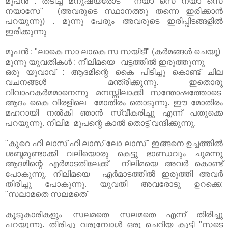
മൂപൻ : തടിച്ച മനുഷ്യരോട് "നയാ സെ നയാ സെ
നയാസേ" (അവരുടെ സ്ഥാനത്തു തന്നെ ഇരിക്കാൻ
പറയുന്നു) . മൂന്നു പേരും അവരുടെ ഇരിപ്പിടങ്ങളിൽ
ഇരിക്കുന്നു
മൂപൻ : "ലാകെ സാ ലാകെ സ സയിടീ" (കർമങ്ങൾ ചെയൂ)
മൂന്നു യുവതികൾ : നീലിമയെ വട്ടത്തിൽ ഇരുത്തുന്നു
ഒരു യുവാവ് : ആദമിന്റെ കൈ പിടിച്ചു കൊണ്ട് ചില
വചനങ്ങൾ മന്ത്രിക്കുന്നു. ഇതൊരു
വിവാഹകർമമാനെന്നു മനസ്സിലാക്കി സന്തോഷത്തോടെ
ആദം കൈ വിരളിലെ മോതിരം തൊടുന്നു. ഈ മോതിരം
മഹറായി നൽകി ഞാൻ സ്വീകരിച്ചു എന്ന് പതുക്കെ
പറയുന്നു. നീലിമ മൂപന്റെ കാൽ തൊട്ട് വന്ദിക്കുന്നു.
"കുറെ ഹി ലാസ് ഹി ലാസ് ലോ ലാസ്" ഇങ്ങനെ ഉച്ചത്തിൽ
ശബ്ദമുണ്ടാക്കി വലിയൊരു കെട്ടു ഭാണ്ഡവും ചുമന്നു
ആദമിന്റെ എർമാടതിലേക്ക് നീലിമയെ അവർ കൊണ്ട്
പോകുന്നു. നീലിമയെ എർമാടത്തിൽ ഇരുത്തി അവർ
തിരിച്ചു പോകുന്നു. യുവതി അവരോടു ഉറക്കെ:
"സലാമതെ സലമതെ"
കൂടുകാരികളും സലമതെ സലമതെ എന്ന് തിരിച്ചു
പറയുന്നു. തിരിച്ചു വരുമ്പോൾ ഒരു ചെറിയ കുട്ടി "സടെ