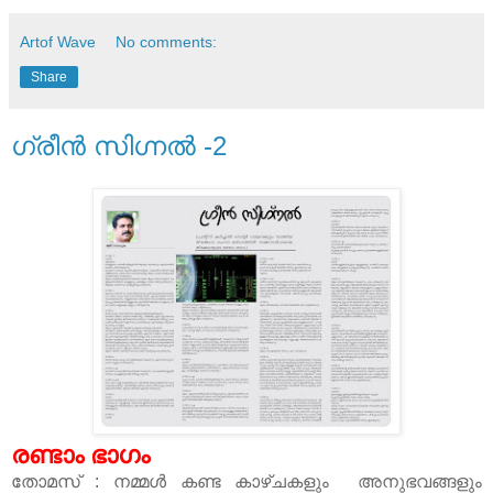
Artof Wave
No comments:
Share
ഗ്രീൻ സിഗ്നൽ -2
രണ്ടാം ഭാഗം
തോമസ്‌ : നമ്മൾ കണ്ട കാഴ്ചകളും അനുഭവങ്ങളും