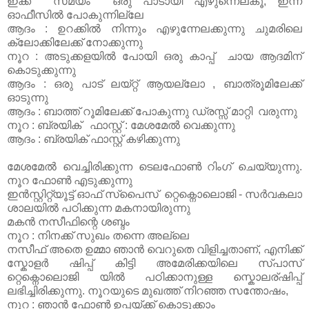
ഇക്ക സമയം ഒരു പാടായി എഴുന്നെല്കൂ, ഇന്ന്
ഓഫീസിൽ പോകുന്നില്ലേ
ആദം : ഉറക്കിൽ നിന്നും എഴുന്നേലക്കുന്നു ചുമരിലെ
ക്ലോക്കിലേക്ക് നോക്കുന്നു
നൂറ : അടുക്കളയിൽ പോയി ഒരു കാപ്പ് ചായ ആദമിന്
കൊടുക്കുന്നു
ആദം : ഒരു പാട് ലയ്റ്റ് ആയല്ലോ , ബാത്രൂമിലേക്ക്
ഓടുന്നു
ആദം : ബാത്ത് റൂമിലേക്ക്‌ പോകുന്നു ഡ്രസ്സ്‌ മാറ്റി വരുന്നു
നൂറ : ബ്രയിക് ഫാസ്റ്റ് : മേശമേൽ വെക്കുന്നു
ആദം : ബ്രയിക് ഫാസ്റ്റ് കഴിക്കുന്നു
മേശമേൽ വെച്ചിരിക്കുന്ന ടെലഫോണ്‍ റിംഗ് ചെയ്യുന്നു.
നൂറ ഫോണ്‍ എടുക്കുന്നു
ഇൻസ്റ്റിറ്റ്യൂട്ട് ഓഫ് സ്പൈസ് റ്റെക്നൊലൊജി - സർവകലാ
ശാലയിൽ പഠിക്കുന്ന മകനായിരുന്നു
മകൻ നസീഫിന്റെ ശബ്ദം
നൂറ : നിനക്ക് സുഖം തന്നെ അല്ലെ
നസീഫ് അതെ ഉമ്മാ ഞാൻ വെറുതെ വിളിച്ചതാണ്, എനിക്ക്
സ്കോളർ ഷിപ്പ് കിട്ടി അമേരിക്കയിലെ സ്പാസ്
റ്റെക്നൊലൊജി യിൽ പഠിക്കാനുള്ള സ്കൊലര്ഷിപ്പ്
ലഭിച്ചിരിക്കുന്നു. നൂറയുടെ മുഖത്ത് നിറഞ്ഞ സന്തോഷം,
നൂറ : ഞാൻ ഫോണ്‍ ഉപ്പയ്ക്ക് കൊടുക്കാം