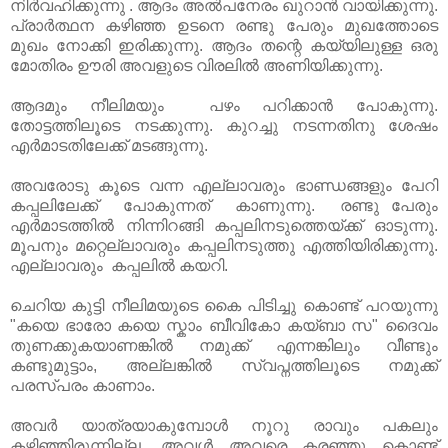
നിർവഹിക്കുന്നു . ആദം അൽപനേരം ഖുറാൻ വായിക്കുന്നു.
പ്രാർത്ഥന കഴിഞ്ഞ ഉടനെ രണ്ടു പേരും മുഖത്തോടെ
മുഖം നോക്കി ഇരിക്കുന്നു. ആദം തന്റെ കയ്യിലുള്ള ഒരു
മോതിരം ഊരി അവളുടെ വിരലിൽ അണിയിക്കുന്നു.
ആദമും നീലിമയും പഴം പറിക്കാൻ പോകുന്നു.
തോട്ടത്തിലൂടെ നടക്കുന്നു. കുറച്ചു നടന്നതിനു ശേഷം
എർമാടതിലേക്ക് മടങ്ങുന്നു.
അവരോടു കൂടെ വന്ന എല്ലാവരും ഭാണ്ഡങ്ങളും പേറി
കപ്പലിലേക്ക് പോകുന്നത് കാണുന്നു. രണ്ടു പേരും
എർമാടത്തിൽ നിന്നിറങ്ങി കപ്പലിനടുത്തെയ്ക്ക് ഓടുന്നു.
മൂപനും മറ്റെല്ലാവരും കപ്പലിനടുത്തു എത്തിയിരിക്കുന്നു.
എല്ലാവരും കപ്പലിൽ കയറി.
ചെറിയ കുട്ടി നീലിമയുടെ കൈ പിടിച്ചു കൊണ്ട് പറയുന്നു
"കയെ ഭാരോ കയെ സ്കാം ബീവികോ കയ്ബാ സ" ദൈവം
തുണക്കുകയാണങ്കിൽ നമുക്ക് എന്നങ്കിലും വീണ്ടും
കണ്ടുമുട്ടാം, അല്ലങ്കിൽ സ്വപ്നത്തിലൂടെ നമുക്ക്
പരസ്പരം കാണാം.
അവർ യാത്രയാകുമ്പോൾ നൂറു രാവും പകലും
കഴിഞ്ഞിരുന്നില്ല. അവൾ അവരെ കരഞ്ഞു കൊണ്ട്