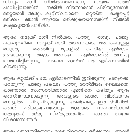
നിന്നും മാറി നിൽക്കനമെന്നാനു നിയമം. അത്
പാലിച്ചില്ലങ്കിൽ നമ്മിൽ നിന്നൊരാൾ പിരിയുമ്പോൾ
മറ്റെയാൾ ആരും കൂട്ടിനില്ലാതെ ഒറ്റയ്ക്ക് കഷ്ടപ്പെട്ട്
മരിക്കും. ഞാൻ ആദ്യം മരിക്കുകയാനനങ്കിൽ നിങ്ങൾ
കഷ്ടപ്പെടാൻ പാടില്ല.
ആദം: നമുക്ക് മാറി നിൽക്കാം പത്തു രാവും പത്തു
പകലുമല്ലെ. നമുക്ക് മാറി താമസിക്കാം അവിടെയുള്ള
മറ്റൊരു മരത്തിനു മുകളിൽ ചെറിയ എർമാടം
ഉണ്ടാക്കുന്നു. ആദം അവളെ എർമാടതിൽ തനിച്ചു
താമസിപ്പിക്കുന്നു ലൈല ഒറ്റയ്ക്ക് ആ എർമാടത്തിൽ
കിടക്കുന്നു.
ആദം ഒറ്റയ്ക്ക് പഴയ എർമാടത്തിൽ ഇരിക്കുന്നു. പതുക്കെ
പറയുന്നു പത്തു പകലും പത്തു രാത്രിയും ലൈലയെ
കാണാതെ സംസാരിക്കാതെ എങ്ങിനെ കഴിയും ആദം
അസ്വസ്ഥനാകുന്നു. അവളുടെ ഓരോ വിശ്വാസം
മനസ്സിൽ പിറുപിറുക്കുന്നു, അല്ലേലും ഈ ദ്വീപിൽ
ഒരാൾ മരിക്കുംപോഴേക്കും മറ്റയാളെ സഹായിക്കാൻ
ആളുകൾ ക്യു നില്കുകയല്ലേ, ഓരോ ഓരോ
വിശ്വാസങ്ങൾ.
ആദം തോമസിനെയും ശേഖരിനെയും ഒർക്കുന്നു. അവർ