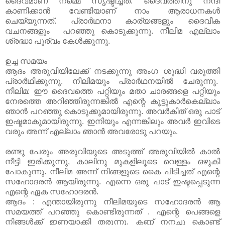
ദൈവമാണ് നമ്മെ സൃഷ്ടിച്ചത്. ദൈവത്തിനു നന്ദി
കാണിക്കാൻ വേണ്ടിയാണ് നാം ആരാധനകൾ
ചെയ്യുന്നത്. പ്രാർഥനാ കാര്യങ്ങളും ദൈവീക
വചനങ്ങളും പറഞ്ഞു കൊടുക്കുന്നു. നീലിമ എല്ലാം
ശ്രദ്ധാ പൂര്വം കേൾക്കുന്നു.
ഉച്ച സമയം
ആദം അരുവിയിലേക്ക് നടക്കുന്നു അംഗ ശുദ്ധി വരുത്തി
പ്രാർഥിക്കുന്നു. നീലിമയും പ്രാർഥനയിൽ ചേരുന്നു.
നീലിമ: ഈ ദൈവത്തെ പറ്റിയും മതാ ചാരങ്ങളെ പറ്റിയും
നേരത്തെ അറിഞ്ഞിരുന്നങ്കിൽ എന്റെ കൂട്ടുകാർകെല്ലാം
ഞാൻ പറഞ്ഞു കൊടുക്കുമായിരുന്നു. അവർകിത് ഒരു പാട്
ഇഷ്ടമാകുമായിരുന്നു. ഇനിയും എന്നങ്കിലും അവർ ഇവിടെ
വരും അന്ന് എല്ലാം ഞാൻ അവരോടു പറയും.
രണ്ടു പേരും അരുവിയുടെ അടുത്ത് അരുവിയിൽ കാൽ
നീട്ടി ഇരിക്കുന്നു, കാലിനു മുകളിലൂടെ വെള്ളം ഒഴുകി
പോകുന്നു. നീലിമ അന്ന് നിങ്ങളുടെ കൈ പിടിച്ചത് എന്റെ
സഹോദരൻ ആയിരുന്നു. എന്നെ ഒരു പാട് ഇഷ്ടപ്പെടുന്ന
എന്റെ ഏക സഹോദരൻ.
ആദം : എന്തായിരുന്നു നീലിമയുടെ സഹോദരൻ ആ
സമയത്ത് പറഞ്ഞു കൊണ്ടിരുന്നത് . എന്റെ പെങ്ങളെ
നിങ്ങൾക്ക് ഇണയാക്കി തരുന്നു. കണ്ണ് നനച്ചു കൊണ്ട്