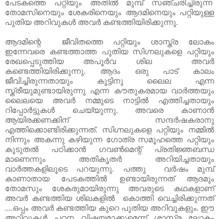
പേടകത്തെ പറ്റിയും അതിൽ മുമ്പ് സഞ്ചരിച്ചിരുന്ന
തോമസിനെയും ശേകരിനെയും ആദമിനെയും പറ്റിയുള്ള
പുതിയ അറിവുകൾ അവർ കണ്ടത്തിയിരിക്കുന്നു.
ആദമിന്റെ ജീവിതത്തെ പറ്റിയും ശാസ്ത്ര ലോകം
ഇന്നേവരെ കണ്ടത്താത്ത പുതിയ സിഗ്നലുകളെ പറ്റിയും
രേഖപ്പെടുത്തിയ അപൂർവ ശില അവർ
കണ്ടെത്തിയിരിക്കുന്നു. ആദം ഒരു പാട് കാലം
ജീവിച്ചിരുന്നതായും കൂട്ടിനു ലൈല എന്ന
സ്ത്രീയുമുണ്ടായിരുന്നു എന്ന കൗതുകരമായ വാർത്തയും
ലൈലയെ അവർ നമ്മുടെ നാട്ടിൽ എത്തിച്ചതായും
റിപ്പോർട്ടുകൾ ചെയ്യുന്നു. അവരെ കാണാൻ
ആയിരക്കണക്കിന് സന്ദർഷകരാനു
എത്തിക്കൊണ്ടിരിക്കുന്നത്. സിഗ്നലുകളെ പറ്റിയും നമ്മിൽ
നിന്നും അകന്നു കഴിയുന്ന ഗോത്ര സമൂഹത്തെ പറ്റിയും
കൂടുതൽ പഠിക്കാൻ ഗവണ്‍മെന്റ് പ്രതിജ്ഞബന്ധ
മാണെന്നും അതികൃതർ അറിയിച്ചതായും
വാർത്തകളിലൂടെ പറയുന്നു. പത്തു വർഷം മുമ്പ്
കാണാതായ പേടകത്തിൽ ഉണ്ടായിരുന്നത് ആദമും
തോമസും ശേകരുമായിരുന്നു അവരുടെ കഥകളാണ്
അവർ കണ്ടത്തിയ ശിലകളിൽ കൊത്തി വെച്ചിരിക്കുന്നത്
....ഒപ്പം അവർ കണ്ടത്തിയ കുറെ പുതിയ അറിവുകളും. ഈ
അറിവുകൾ പഠന വിഷയമാക്കുമെന്ന് ശാസ്ത്ര ലോകം