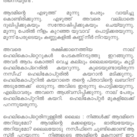
തന്നെയുണ്ട് .
ആദമിന്റെ എഴുത്ത് മൂന്നു പേരും വായിച്ചു
കൊണ്ടിരിക്കുന്നു. എഴുത്ത് അവരെ വല്ലാതെ
ദുഖിപ്പിക്കുകയും സന്തോഷിപ്പിക്കുകയും ചെയ്യുന്നു.
മൂന്നു പേരിൽ നീളം കുറഞ്ഞ യുവാവ് പൊട്ടിക്കരയുന്നു.
മൂന്ന് പേരുടെയും കണ്ണുകളിൽ കണ്ണ് നീർ നിറയുന്നു.
അവരെ രക്ഷിക്കാനെത്തിയ നാല്
ഹെലികൊപ്റ്റെറുകൾ പേടകതിനടുത്തു ഇറങ്ങുന്നു.
അവർ ആദം കൊത്തി വെച്ച കല്ലും ലൈലയെയും കൂട്ടി
ഹെലികോപ്റെരിൽ കയറുന്നു, കൂടെയുണ്ടായിരുന്ന
നസീഫ് ഹെലികോപ്റ്റരിൽ കയറാൻ മടിക്കുന്നു.
ഹെലികോപ്റ്ററിൽ കയറാതെ തന്റെ പിതാവിന്റെ ഖബറിന്
അടുത്തേക്ക് ഓടുന്നു. അവിടെ ഇരുന്നു പൊട്ടിക്കയുന്നു,
എല്ലാവരും അവനെ ആശ്വസിപ്പിക്കുന്നു. നാല് പേരും
ഹെലികോപ്റ്ററിൽ കയറി. ഹെലികോപ്റ്റർ മുകളിലേക്ക്
പറന്നുയരുന്നു.
ഹെലികൊപ്റ്റെരിനുള്ളിൽ ലൈല : നിങ്ങൾക്ക് ആദമിനെ
അറിയുമോ? ആദമിന്റെ മക്കളെയും ഭാര്യയേയും
അറിയുമോ? ലൈലയോടു നസീഫിനെ ചൂണ്ടിക്കൊണ്ട് ആ
സ്ത്രീ പറയുന്നു " നിങ്ങളുടെ ആദമിന്റെ മകനാണ് ഈ