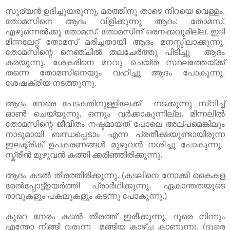
സൂര്യൻ ഉദിച്ചുയരുന്നു, മരത്തിനു താഴെ നിറയെ വെള്ളം,
തോമസിനെ ആദം വിളിക്കുന്നു ആദം: തോമസ്‌,
എഴുന്നെൽക്കൂ തോമസ്‌. തോമസിന് ഒരനക്കവുമില്ല, ഇടി
മിന്നലേറ്റ് തോമസ്‌ മരിച്ചതായി ആദം മനസ്സിലാക്കുന്നു.
തോമസിന്റെ നെഞ്ചിൽ തലചേർത്തു പിടിച്ചു ആദം
കരയുന്നു. ശേകരിനെ മറവു ചെയ്ത സ്ഥലത്തേയ്ക്ക്
തന്നെ തോമസിനെയും വഹിച്ചു ആദം പോകുന്നു,
ശേഷക്രിയ നടത്തുന്നു.
ആദം നേരെ പേടകതിനുള്ളിലേക്ക് നടക്കുന്നു സ്വിച്ച്
ഓണ്‍ ചെയ്യുന്നു, ഒന്നും വർക്കാകുന്നില്ല. മിന്നലിൽ
തോമസിന്റെ ജീവിതം നഷ്ടമായത് പോലെ അല്പമെങ്കിലും
നാടുമായി ബന്ധപ്പെടാം എന്ന പ്രതീക്ഷയുണ്ടായിരുന്ന
ഇലക്ട്രിക്‌ ഉപകരണങ്ങൾ മുഴുവൻ നശിച്ചു പോകുന്നു.
സ്ക്രീൻ മുഴുവൻ കത്തി ക്കരിഞ്ഞിരിക്കുന്നു.
ആദം കടൽ തീരത്തിരിക്കുന്നു. (കടലിനെ നോക്കി കൈകള
മേൽപ്പോട്ട്ഉയർത്തി പ്രാർഥിക്കുന്നു, ഏകാന്തതയുടെ
രാവുകളും പകലുകളും കടന്നു പോകുന്നു.)
കുറെ നേരം കടൽ തീരത്ത് ഇരീക്കുന്നു. ദൂരെ നിന്നും
എന്തോ നീങ്ങി വരുന്ന മങ്ങിയ കാഴ്ച കാണുന്നു. (ദൂരെ