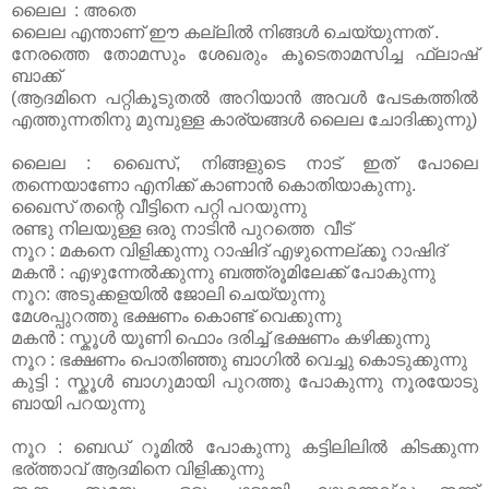
ലൈല : അതെ
ലൈല എന്താണ് ഈ കല്ലിൽ നിങ്ങൾ ചെയ്യുന്നത് .
നേരത്തെ തോമസും ശേഖരും കൂടെതാമസിച്ച ഫ്ലാഷ്
ബാക്ക്
(ആദമിനെ പറ്റികൂടുതൽ അറിയാൻ അവൾ പേടകത്തിൽ
എത്തുന്നതിനു മുമ്പുള്ള കാര്യങ്ങൾ ലൈല ചോദിക്കുന്നു)
ലൈല : ഖൈസ്, നിങ്ങളുടെ നാട് ഇത് പോലെ
തന്നെയാണോ എനിക്ക് കാണാൻ കൊതിയാകുന്നു.
ഖൈസ് തന്റെ വീട്ടിനെ പറ്റി പറയുന്നു
രണ്ടു നിലയുള്ള ഒരു നാടിൻ പുറത്തെ വീട്
നൂറ : മകനെ വിളിക്കുന്നു റാഷിദ് എഴുന്നെല്ക്കൂ റാഷിദ്
മകൻ : എഴുന്നേൽക്കുന്നു ബത്ത്രൂമിലേക്ക് പോകുന്നു
നൂറ: അടുക്കളയിൽ ജോലി ചെയ്യുന്നു
മേശപ്പുറത്തു ഭക്ഷണം കൊണ്ട് വെക്കുന്നു
മകൻ : സ്കൂൾ യൂണി ഫൊം ദരിച്ച് ഭക്ഷണം കഴിക്കുന്നു
നൂറ : ഭക്ഷണം പൊതിഞ്ഞു ബാഗിൽ വെച്ചു കൊടുക്കുന്നു
കുട്ടി : സ്കൂൾ ബാഗുമായി പുറത്തു പോകുന്നു നൂരയോടു
ബായി പറയുന്നു
നൂറ : ബെഡ് റൂമിൽ പോകുന്നു കട്ടിലിലിൽ കിടക്കുന്ന
ഭര്ത്താവ് ആദമിനെ വിളിക്കുന്നു