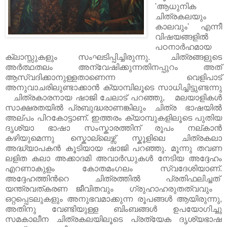
'ആധുനിക
ചിത്രകലയും
കാലവും' എന്നീ
വിഷയങ്ങളിൽ
പഠനാർഹമായ
ക്ലാസ്സുകളും സംഘടിപ്പിച്ചിരുന്നു. ചിത്രങ്ങളുടെ
അർത്ഥതലം അന്വേഷിക്കുന്നതിനപ്പുറം അത്
ആസ്വദിക്കാനുള്ളതാണെന്ന വെളിപാട്
അനുവാചരിലുണ്ടാക്കാൻ ക്യാമ്പിലൂടെ സാധിച്ചിട്ടുണ്ടന്നു
ചിത്രകാരനായ ഷാജി ചേലാട് പറഞ്ഞു,
മലയാളികൾ
സാക്ഷരതയിൽ പ്രബുദ്ധരാണങ്കിലും ചിത്ര ഭാഷയിൽ
അല്പം പിറകോട്ടാണ്. ഇത്തരം ക്യാമ്പുകളിലൂടെ പുതിയ
ദൃശ്യാ ഭാഷാ സംസ്കാരത്തിന് രൂപം നല്കാൻ
കഴിയുമെന്നു സ്കൊല്ലെഴ്സ് സ്കൂളിലെ ചിത്രകലാ
അദ്ധ്യാപകൻ കൂടിയായ ഷാജി പറഞ്ഞു. മൂന്നു തവണ
ലളിത കലാ അക്കാദമി അവാർഡുകൾ നേടിയ അദ്ദേഹം
എറണാകുളം കോതമംഗലം സ്വദേശിയാണ്.
അദ്ദേഹത്തിൻറെ ചിത്രത്തിൽ പ്രതിഫലിച്ചത്
യന്ത്രവത്കരണ ജീവിതവും ഗ്രുഹാഹരുതത്വവും
ഒറ്റപ്പെടലുകളും അനുഭവമാക്കുന്ന രൂപങ്ങൾ ആയിരുന്നു,
അതിനു വേണ്ടിയുള്ള ബിംബങ്ങൾ ഉപയോഗിച്ചു
സമകാലീന ചിത്രകലയിലൂടെ പ്രത്യേക ദൃശ്യഭാഷ