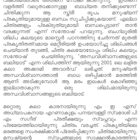
വികാരത്തോടെ അതിനെ നോക്കി കാണുന്നു. ഇതിനെ
വളർത്തി വലുതാക്കാനുള്ള ബാധ്യത തനിക്കുണ്ടെന്ന്
ചിന്തിക്കുന്ന ആ സ്ത്രീ രൂപം മനുഷ്യന്
പ്രകൃതിയുമായുള്ള ബന്ധം സൂചിപ്പിക്കുകയാണ്. എല്ലാ
ചിത്രങ്ങളും പ്രക്രുത്യുമായി ബന്ധപ്പെട്ടാണ് താൻ
വരക്കുന്നത് എന്ന് സന്തോഷ്‌ പറയുന്നു. ബംഗ്ലൂരിൽ
ശില്പ കലയുടെ മാസ്റ്റെർ പഠനത്തിനു ചേർന്നത് മുതൽ
പ്രകൃതിതത്വമായ മെറ്റീരിയൽ ഉപയോഗിച്ചു ശില്പങ്ങൾ
ചെയ്യാൻ തുടങ്ങി, ചിത്ര കലയോടോപ്പം ശില്പ കലയും
സന്തോഷ്‌ ചെയ്തിരുന്നു. "അന്ധവിശ്വാസങ്ങളുടെ
ബലിയാട്" എന്ന ശില്പത്തിന് ആയിരുന്നു 2001 ലെ ലളിത
കലാ അക്കദമി അവാർഡ് ലഭിച്ചത്. മനുഷ്യൻ
അന്ധവിശ്വാസത്താൽ ബാധ ഒഴിപ്പിക്കാൻ മരത്തിൽ
ആണി അടിക്കുമ്പോൾ ആ മരം ഇലകൾ കൊഴിഞ്ഞു
ഇല്ലാതാകുന്ന ഒരു ശില്പമായിരുന്നു
അന്ധവിശ്വാസങ്ങളുടെ ബലിയാട്.
മറ്റൊരു കലാ കാരനായിരുന്നു എം ഇ എസ്
അധ്യാപകനായ എറണാകുളം പനയമ്പള്ളി സ്വദേശി പി
എം സഗീര് പ്രതീക്ഷയും സ്വപ്നവും എന്ന
പ്രമേയത്തിലായിരുന്നു ചിത്രം വരച്ചത്. പ്രകൃതിയിലെ
മരങ്ങളെ സംരക്ഷിക്കാൻ പ്രേരിപ്പിക്കുന്ന ചിത്രമായിരുന്നു.
മനുഷ്യന്റെ സ്വപ്നങ്ങളുടെ സാക്ഷാൽകാരത്തിനു