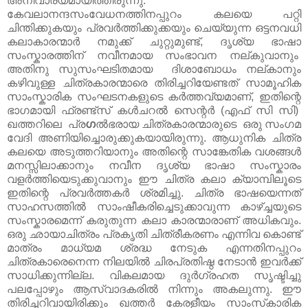
അനിവാര്യമായിത്തീരുന്നു.
കേവലാനന്ദസംവേധനത്തിനപ്പുറം കലയെ പറ്റി
ചിന്തിക്കുകയും പ്രവർത്തിക്കുക്കയും ചെയ്യുന്ന ഒട്ടനവധി
കലാകാരന്മാർ നമുക്ക് ചുറ്റുമുണ്ട്, ദൃശ്യ ഭാഷാ
സംസ്കാരത്തിന് നവീനമായ സംഭാവന നല്കുവാനും
അതിനു സുസംഘടിതമായ ദിശാബോധം നല്കാനും
കഴിവുള്ള ചിത്രകാരന്മാരെ തിരിച്ചറിയേണ്ടത് സാമൂഹിക
സാംസ്കാരിക സംഘടനകളുടെ കർത്തവ്യമാണ്, ഇതിന്റെ
ഭാഗമായി ഫ്രണ്ട്സ് കൾചറൽ സെന്റർ (എഫ് സി സി)
ഖത്തറിലെ പ്ര
ഗ
ൽഭരായ ചിത്രകാരന്മാരുടെ ഒരു സംഗമ
വേദി അണിയിച്ചൊരുക്കുകയായിരുന്നു. ആധുനിക ചിത്ര
കലയെ അടുത്തറിയാനും അതിന്റെ സാങ്കേതിക വശങ്ങൾ
മനസ്സിലാക്കാനും നവീന ദൃശ്യ ഭാഷാ സംസ്കാരം
വളർത്തിയെടുക്കുവാനും ഈ ചിത്ര കലാ ക്യാമ്പിലൂടെ
ഇതിന്റെ പ്രവർത്തകർ ശ്രമിച്ചു. ചിത്ര ഭാഷയെന്നത്
സാഹസത്തിൽ സാംഷീകരിച്ചെടുക്കാവുന്ന കാഴ്ച്ചയുടെ
സംസ്കാരമെന്ന് കരുതുന്ന കലാ കാരന്മാരാണ് അധികവും.
ഒരു ഛായാചിത്രം പ്രകൃതി ചിത്രീകരണം എന്നിവ കൊണ്ട്
മാത്രം മാധ്യമ ശ്രദ്ധ നേടുക എന്നതിനപ്പുറം
ചിത്രകാരെനെന്ന നിലയിൽ ചിരപ്രതിഷ്ഠ നേടാൻ ഇവർക്ക്
സാധിക്കുന്നില്ല. വികലമായ ദുർഗ്രഹത സൃഷ്ടിച്ചു
പലപ്പോഴും ആസ്വാദകരിൽ നിന്നും അകലുന്നു. ഈ
തിരിച്ചറിവായിരിക്കും ഖത്തര്‍ കേരളീയം സാംസ്‌കാരിക