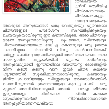
മേഘലയിൽ
കഴിവ് തെളിയിച്ച
ചിത്രകാരന്മാരും
ചിത്രകാരികളും
ഒത്തു ചേരുകയും
അവരുടെ അനുഭവങ്ങൾ പങ്കു വെക്കുകയും പൂർവകാല
ചിത്രങ്ങളുടെ പ്രദർശനം സംഘടിപ്പിക്കുകയും
ചെയ്യുകയായിരുന്നു ഈ ക്യാമ്പിലൂടെ. ഒരോ ചിത്രവും
ഓരോ അനുഭവമായിരുന്നു രൂപങ്ങളെ, വര്‍ണങ്ങളെ,
പ്രതലങ്ങളെയൊക്കെ ഭേദിച്ചു കൊണ്ടുള്ള ഒരു ഉത്തമ
കലാവിഷ്കാരം. ക്യാമ്പിൽ നിന്നും കാൻവാസിലേക്ക്
വർണ്ണം പകർന്നു തുടങ്ങിയപ്പോൾ അത് ദോഹയിലെ കലാ
സാംസ്കാരിക കൂട്ടായ്മയിൽ പുതിയ ചരിത്രവും
അനുഭവവുമായി. ഇന്ത്യയിലെ വ്യത്യസ്ത ദേശങ്ങളിൽ
നിന്ന് കടൽ കടന്നു വന്ന ഇവർ ചിത്ര കലയെ
ഹൃദയത്തിൽ സൂക്ഷിക്കുന്നവരായിരുന്നു. കലയായും
ജീവിത ഉപാധിയായും വർണ്ണങ്ങളെ അക്ഷരാർഥത്തിൽ
ഉപാസിക്കുന്നവർ. ഇങ്ങനെയുള്ള കുറച്ചു പേര് ഒരു
മുറ്റത്ത് അണിനിരന്നപ്പോൾ അവർ വരച്ചു തീർത്ത
ഇരുപതോളം ചിത്രങ്ങൾ ചിത്ര കലയെ
സ്നേഹിക്കുന്നവർക്ക് നിർവചിക്കാനാവാത്ത
അനുഭൂതിയാണ് നല്കിയത്.