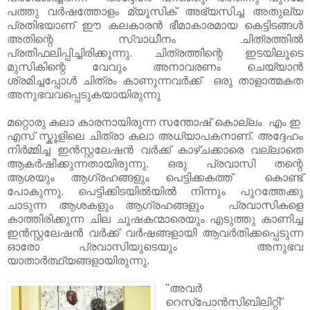
പത്തു വർഷത്തോളം മ്യൂസിക്‌ അഭ്യസിച്ച അതുല്യ
പ്രതിഭയാണ് ഈ കലകാരൻ ഭീമാകാരമായ കെട്ടിടങ്ങൾ
അതിന്റെ സ്വാധീനം ചിത്രത്തിൽ
പ്രതിഫലിപ്പിച്ചിരിക്കുന്നു. ചിത്രത്തിന്റെ ഇടയിലൂടെ
മുസികിന്റെ വേവും അനാവരണം ചെയ്യാൻ
ശ്രമിച്ചപ്പോൾ ചിത്രം കാണുന്നവർക്ക് ഒരു താളാത്മകത
അനുഭവവപ്പെടുകയായിരുന്നു
മറ്റൊരു കലാ കാരനായിരുന്ന സന്തോഷ്‌ കൊല്ലം എം ഇ
എസ് സ്കൂളിലെ ചിത്രാ കലാ അധ്യാപകനാണ്. അദ്ദേഹം
നിർമ്മിച്ച ഇന്‍സ്റ്റലേഷൻ വർക്ക്‌ കാഴ്ചക്കാരെ വല്ലാതെ
ആകർഷിക്കുന്നതായിരുന്നു. ഒരു പ്രവാസി തന്റെ
ആശയും ആഗ്രഹങ്ങളും പെട്ടിക്കകത്ത് കൊണ്ട്
പോകുന്നു. പെട്ടിക്കിടയിൽയിൽ നിന്നും പുറത്തേക്കു
ചാടുന്ന ആശകളും ആഗ്രഹങ്ങളും പ്രവാസികളെ
കാത്തിരിക്കുന്ന ചില ചൂഷകന്മാരെയും എടുത്തു കാണിച്ച
ഇന്‍സ്റ്റലേഷൻ വർക്ക്‌ വർഷങ്ങളായി ആവർതിക്കപ്പെടുന്ന
ഓരോ പ്രവാസിയുടെയും അനുഭവ
യാതാർത്ഥ്യങ്ങളായിരുന്നു.
"അവർ
റെസ്പോൻസിബിലിറ്റി"