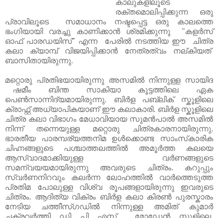
കാലുകളിലൂടെ
രക്തമൊലിപ്പിക്കുന്ന ഒരു
പ്രാവിലൂടെ സമാധാനം നഷ്ടപ്പെട്ട ഒരു കാലത്തെ
ഭംഗിയായി വരച്ചു കാണിക്കാൻ ശ്രമിക്കുന്നു "കളർസ്
ഓഫ് പാരഡയിസ്" എന്ന പേരിൽ നടത്തിയ ഈ ചിത്ര
കലാ ക്യാമ്പ് വിജയിപ്പിക്കാൻ നേത്രത്വം നല്കിയത്
ബാസിതായിരുന്നു.
മറ്റൊരു പ്രതിഭയായിരുന്നു അസമിൽ നിന്നുള്ള സായിദ
ഷമീം ബിന്ത
സാകിയാ കൂട്ടത്തിലെ ഏക
പെണ്‍സാന്നിദ്യമായിരുന്നു. ബിർള പബ്ലിക് സ്കൂളിലെ
ക്രാഫ്റ്റ് അധ്യാപികയാണ് ഈ കലാകാരി. ബിർള സ്കൂളിലെ
ചിത്ര കലാ വിഭാഗം മേധാവിയായ സുമന്‍പാല്‍ അസമിൽ
നിന്ന് തന്നെയുള്ള മറ്റൊരു ചിത്രകാരനായിരുന്നു.
ഭാരതീയ പാരമ്പര്യത്തനിമ ഉള്‍ക്കൊണ്ട സാംസ്‌കാരിക
ചിഹ്നങ്ങളുടെ പശ്ചാത്തലത്തില്‍ അമൂർത്ത കലയെ
ആസ്വാദമാക്കിയുള്ള വര്‍ണങ്ങളുടെ
സമന്വയയമായിരുന്നു അവരുടെ ചിത്രം. കറുപ്പും
സ്വർണനിറവും കലർന്ന ലോഹത്തിൽ വാർത്തെടുത്ത
പ്രതിമ പോലുള്ള വിശ്വ രൂപങ്ങളായിരുന്നു ഇവരുടെ
ചിത്രം. ആദിത്യ വിക്രം ബിർള കലാ കിരണ്‍ പുരസ്കാരം
നേടിയ ചത്തീസ്ഗഡിൽ നിന്നുള്ള അമിത് കുമാർ
ചക്രവർത്തി ഡി പി എസ് മോഡേൻ സ്കൂളിലെ