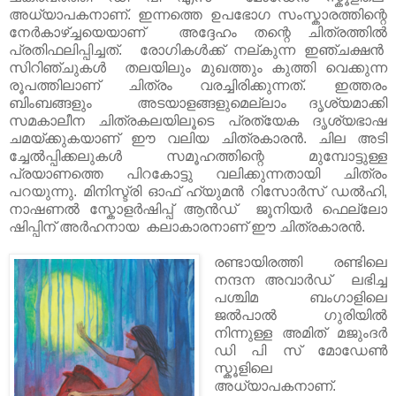
അധ്യാപകനാണ്. ഇന്നത്തെ ഉപഭോഗ സംസ്കാരത്തിന്റെ
നേർകാഴ്ച്ചയെയാണ് അദ്ദേഹം തന്റെ ചിത്രത്തിൽ
പ്രതിഫലിപ്പിച്ചത്. രോഗികൾക്ക് നല്കുന്ന ഇഞ്ചക്ഷൻ
സിറിഞ്ചുകൾ തലയിലും മുഖത്തും കുത്തി വെക്കുന്ന
രൂപത്തിലാണ് ചിത്രം വരച്ചിരിക്കുന്നത്. ഇത്തരം
ബിംബങ്ങളും അടയാളങ്ങളുമെല്ലാം ദൃശ്യമാക്കി
സമകാലീന ചിത്രകലയിലൂടെ പ്രത്യേക ദൃശ്യഭാഷ
ചമയ്ക്കുകയാണ് ഈ വലിയ ചിത്രകാരന്‍. ചില അടി
ച്ചേൽപ്പിക്കലുകൾ സമൂഹത്തിന്റെ മുമ്പോട്ടുള്ള
പ്രയാണത്തെ പിറകോട്ടു വലിക്കുന്നതായി ചിത്രം
പറയുന്നു. മിനിസ്ട്രി ഓഫ് ഹ്യുമൻ റിസോർസ് ഡൽഹി,
നാഷണൽ സ്കോളർഷിപ്പ് ആൻഡ്‌ ജൂനിയർ ഫെല്ലോ
ഷിപ്പിന് അർഹനായ കലാകാരനാണ് ഈ ചിത്രകാരൻ.
രണ്ടായിരത്തി രണ്ടിലെ
നന്ദന അവാർഡ് ലഭിച്ച
പശ്ചിമ ബംഗാളിലെ
ജൽപാൽ ഗുരിയിൽ
നിന്നുള്ള അമിത് മജുംദർ
ഡി പി സ് മോഡേണ്‍
സ്കൂളിലെ
അധ്യാപകനാണ്.