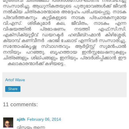
മുഅത്വി ചിത്രകലാ പ്രദര്‍ശനോദ്ഘാടനം നിര്‍വഹിച്ചു
സംസാരിച്ചു. ആധുനികതയുടെ പുതുഭാവങ്ങള്‍ക്ക് ജീവന്‍
നല്‍കിയ ചിത്രകാരന്മാരെ അദ്ദേഹം പരിചയപ്പെട്ടു. നാടക
പ്രവര്‍ത്തകനും കുട്ടികളുടെ നാടക പ്രചാരകനുമായ
വി.എസ്. ശ്രീകുമാര്‍ കല, ജീവിതം, നാടകം എന്ന
വിഷയത്തില്‍ പ്രഭാഷണം നടത്തി എഫ്.സി.സി.
എക്‌സിക്യൂട്ടീവ് ഡയറക്ടര്‍ ഹബീബ്‌റഹ്മാന്‍ കിഴിശ്ശേരി,
ക്യാമ്പ് കണ്വീനർ ഷാജി ചേലാട് എന്നിവര്‍ സംസാരിച്ചു.
സന്തോഷ്‌കൃഷ്ണ സ്വാഗതവും ആര്‍ട്ടിസ്റ്റ് സുമന്‍പാല്‍
നന്ദിയും പറഞ്ഞു. ബൃഹത്തായ ഇന്‍സ്റ്റലേഷനുകളും
ചിത്രങ്ങളും ശില്പങ്ങളും ഇനിയും പ്രദർശിപ്പിക്കാൻ ഈ
കലാകാരന്മാർക്ക് കഴിയട്ടെ .
Artof Wave
Share
11 comments:
ajith
February 06, 2014
വിസ്മയം തന്നെ